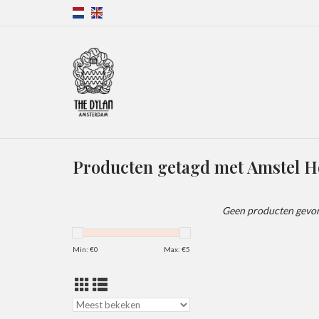
Producten getagd met Amstel H
Geen producten gevon
Min: €
0
Max: €
5