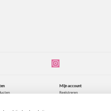
ten
Mijn account
ducten
Registreren
producten
Mijn bestellingen
ingen
Mijn verlanglijst