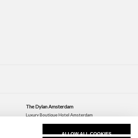
The Dylan Amsterdam
Luxury Boutique Hotel Amsterdam
+31 20 530 2010
sales@dylanamsterdam.com
ALLOW ALL COOKIES