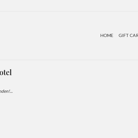
HOME
GIFT CA
otel
den!...