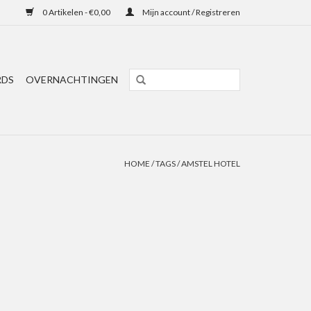
0 Artikelen - €0,00
Mijn account / Registreren
RDS
OVERNACHTINGEN
HOME
/
TAGS
/
AMSTEL HOTEL