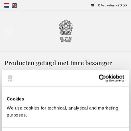
0 Artikelen - €0,00
Home
Gift Cards
Producten getagd met Imre besanger
Overnachtingen
HOME
/
TAGS
/
IMRE BESANGER
Cookies
We use cookies for technical, analytical and marketing
purposes.
Geen producten gevonden!...