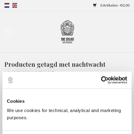
0 Artikelen - €0,00
Home
Gift Cards
Producten getagd met nachtwacht
Overnachtingen
HOME
/
TAGS
/
NACHTWACHT
Cookies
We use cookies for technical, analytical and marketing
purposes.
Geen producten gevonden!...