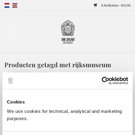
0 Artikelen - €0,00
Home
Gift Cards
Producten getagd met rijksmuseum
Overnachtingen
HOME
/
TAGS
/
RIJKSMUSEUM
Cookies
We use cookies for technical, analytical and marketing
purposes.
Geen producten gevonden!...