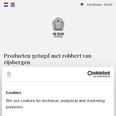
0 Artikelen - €0,00
Home
Gift Cards
Producten getagd met robbert van
Overnachtingen
rijsbergen
HOME
/
TAGS
/
ROBBERT VAN RIJSBERGEN
Cookies
We use cookies for technical, analytical and marketing
purposes.
Geen producten gevonden!...