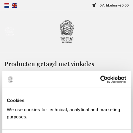
0 Artikelen - €0,00
Home
Gift Cards
Producten getagd met vinkeles
Overnachtingen
HOME
/
TAGS
/
VINKELES
Cookies
We use cookies for technical, analytical and marketing
purposes.
Geen producten gevonden!...