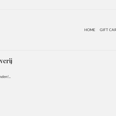
HOME
GIFT CA
verij
den!...