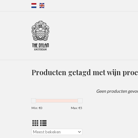
Producten getagd met wijn proe
Geen producten gevon
Min: €
0
Max: €
5