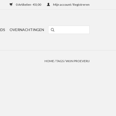
0 Artikelen - €0,00
Mijn account / Registreren
RDS
OVERNACHTINGEN
HOME
/
TAGS
/
WIJN PROEVERIJ