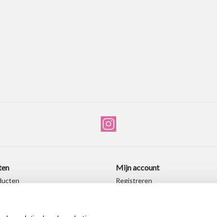
ten
Mijn account
ducten
Registreren
producten
Mijn bestellingen
ingen
Mijn verlanglijst