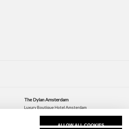
The Dylan Amsterdam
Luxury Boutique Hotel Amsterdam
+31 20 530 2010
sales@dylanamsterdam.com
ALLOW ALL COOKIES