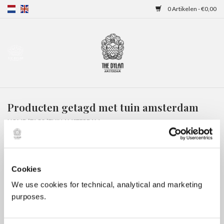
0 Artikelen - €0,00
Home
Gift Cards
Producten getagd met tuin amsterdam
Overnachtingen
HOME
/
TAGS
/
TUIN AMSTERDAM
Cookies
We use cookies for technical, analytical and marketing
purposes.
Geen producten gevonden!...