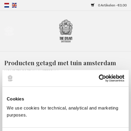
0 Artikelen - €0,00
Home
Gift Cards
Producten getagd met tuin amsterdam
Overnachtingen
HOME
/
TAGS
/
TUIN AMSTERDAM
Cookies
We use cookies for technical, analytical and marketing
purposes.
Geen producten gevonden!...